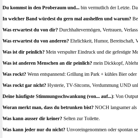
Du kommst in den Proberaum und...
bin vermutlich der Letzte. Da
In welcher Band würdest du gern mal aushelfen und warum?
Bei
Was erwartest du von dir?
Durchhaltevermögen, Vertrauen, Verlass,
Was erwartest du von anderen?
Ehrlichkeit, Humor, Bereitschaft, V
Was ist dir peinlich?
Mein verspulter Eindruck und die gefestigte M
Was ist anderen Menschen an dir peinlich?
mein Dickkopf, Ableh
Was rockt?
Wenn entspannend: Grillung im Park + kühles Bier oder
Was rockt gar nicht?
Hysterie, TV-Sitcoms, Verdummung UND unlus
Deine häufigste Stimmungsschwankung (von... auf...)
: Von Output
Woran merkt man, dass du betrunken bist?
NOCH langsamer als 
Was kann ausser dir keiner?
Selten zur Toilette.
Was kann jeder nur du nicht?
Unvoreingenommen oder spontan sei