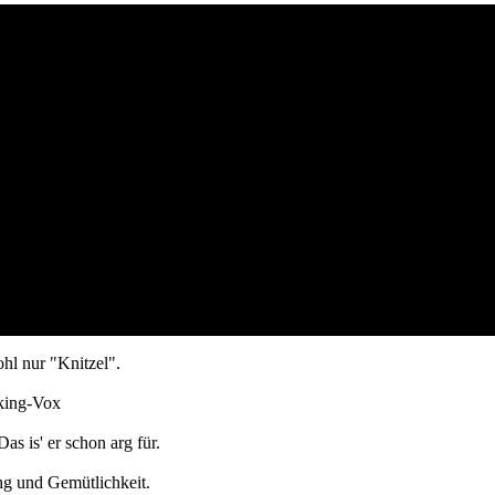
hl nur "Knitzel".
cking-Vox
as is' er schon arg für.
ung und Gemütlichkeit.