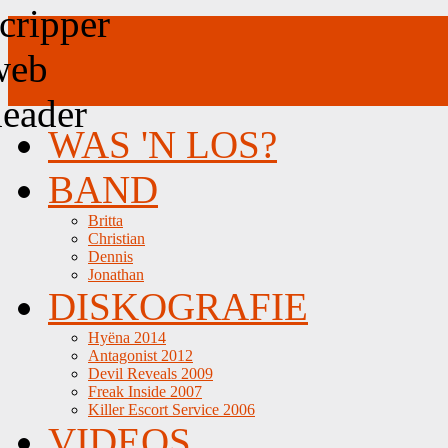
WAS 'N LOS?
BAND
Britta
Christian
Dennis
Jonathan
DISKOGRAFIE
Hyëna 2014
Antagonist 2012
Devil Reveals 2009
Freak Inside 2007
Killer Escort Service 2006
VIDEOS